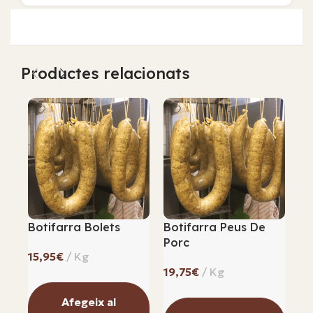
Productes relacionats
Botifarra Bolets
Botifarra Peus De
Ca
Porc
€
€
Afegeix al