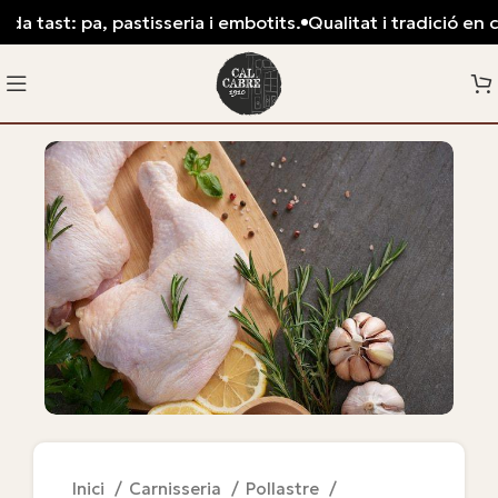
a tast: pa, pastisseria i embotits.
Qualitat i tradició en ca
Inici
Carnisseria
Pollastre