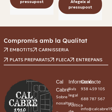
pressupost
Afegeix al
pressupost
Compromís amb la Qualitat
EMBOTITS
CARNISSERIA
PLATS PREPARATS
FLECA
ENTREPANS
Cal
Informació
Contacte
Avís
938 459 105
Cabré
legal
Sobre
688 787 567
nosaltres
Política
info@calcabre1
de