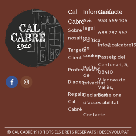
Cal
Informació
Contacte
Avís
938 459 105
Cabré
legal
Sobre
688 787 567
nosaltres
Política
info@calcabre1
de
Targeta
cookies
Passeig del
Client
Centenari, 3,
Política
Professionals
08410
de
Vilanova del
Diades
privacitat
Vallès,
Regala
Declaració
Barcelona
Cal
d'accessibilitat
Cabré
Contacte
CAL CABRÉ 1910 TOTS ELS DRETS RESERVATS | DESENVOLUPAT