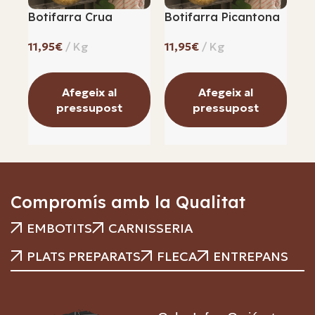
Botifarra Crua
Botifarra Picantona
Bo
€
€
Afegeix al
Afegeix al
pressupost
pressupost
Compromís amb la Qualitat
EMBOTITS
CARNISSERIA
PLATS PREPARATS
FLECA
ENTREPANS