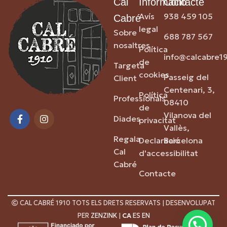
Cal
Informació
Contacte
Avís
938 459 105
Cabré
legal
Sobre
688 787 567
nosaltres
Política
info@calcabre1
de
Targeta
cookies
Passeig del
Client
Centenari, 3,
Política
Professionals
08410
de
Vilanova del
Diades
privacitat
Vallès,
Regala
Declaració
Barcelona
Cal
d'accessibilitat
Cabré
Contacte
CAL CABRÉ 1910 TOTS ELS DRETS RESERVATS | DESENVOLUPAT
PER
ZENZINK
|
CA
ES
EN