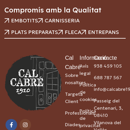
Compromís amb la Qualitat
EMBOTITS
CARNISSERIA
PLATS PREPARATS
FLECA
ENTREPANS
Cal
Informació
Contacte
Avís
938 459 105
Cabré
legal
Sobre
688 787 567
nosaltres
Política
info@calcabre1
de
Targeta
cookies
Passeig del
Client
Centenari, 3,
Política
Professionals
08410
de
Vilanova del
Diades
privacitat
Vallès,