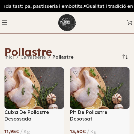
ada tast: pa, pastisseria i embotits.
Qualitat i tradició en 
Pollastre
Inici
Carnisseria
Pollastre
Cuixa De Pollastre
Pit De Pollastre
Desossada
Desossat
€
€