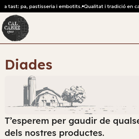
astisseria i embotits.
Qualitat i tradició en cada tall: xarcu
Diades
T’esperem per gaudir de quals
dels nostres productes.