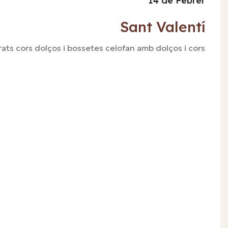
14 de Febrer
Sant Valentí
ats cors dolços i bossetes celofan amb dolços i cors