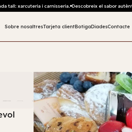
teria i carnisseria.
Descobreix el sabor autèntic: pa fresc,
Sobre nosaltres
Tarjeta client
Botiga
Diades
Contacte
evol