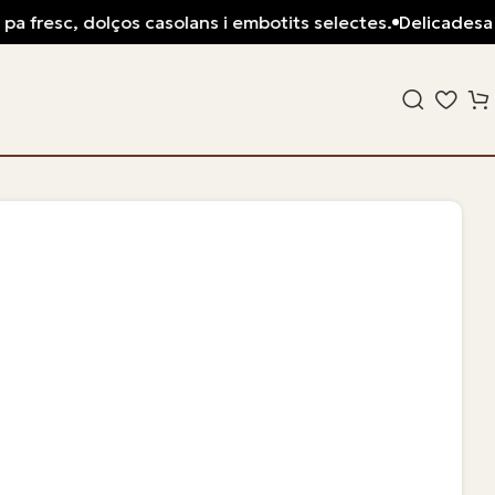
 fresc, dolços casolans i embotits selectes.
Delicadesa art