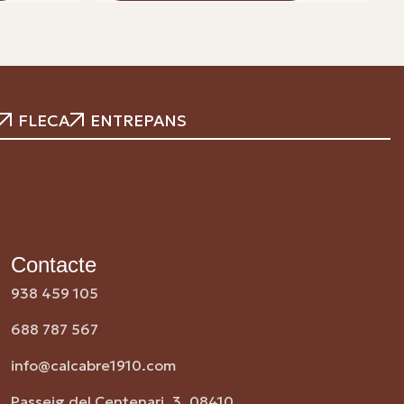
FLECA
ENTREPANS
Contacte
938 459 105
688 787 567
info@calcabre1910.com
Passeig del Centenari, 3, 08410