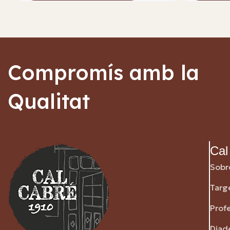
Compromís amb la
Qualitat
Cal
Sobr
Targ
Prof
Diad