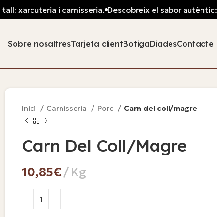
l: xarcuteria i carnisseria.
Descobreix el sabor autèntic: pa
Sobre nosaltres
Tarjeta client
Botiga
Diades
Contacte
Inici
Carnisseria
Porc
Carn del coll/magre
Carn Del Coll/magre
€