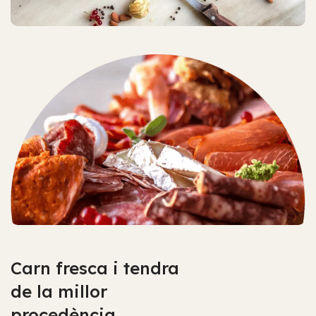
Aquí trobaràs els millors
embotits elaborats
artesanalment.
Pa i pastisseria de primera
qualitat
Accedir
Carn fresca i tendra
de la millor
procedència.