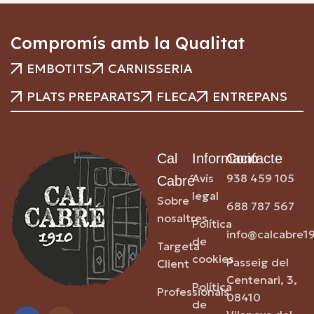
Compromís amb la Qualitat
EMBOTITS
CARNISSERIA
PLATS PREPARATS
FLECA
ENTREPANS
Cal
Informació
Contacte
Avís
938 459 105
Cabré
legal
Sobre
688 787 567
nosaltres
Política
info@calcabre1
de
Targeta
cookies
Passeig del
Client
Centenari, 3,
Política
Professionals
08410
de