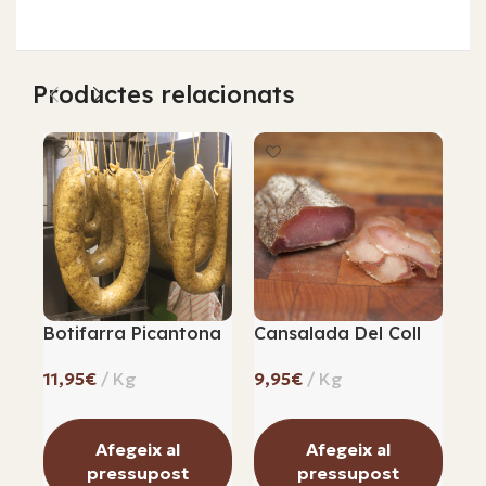
Productes relacionats
Botifarra Picantona
Cansalada Del Coll
Ca
Sa
€
€
Afegeix al
Afegeix al
pressupost
pressupost