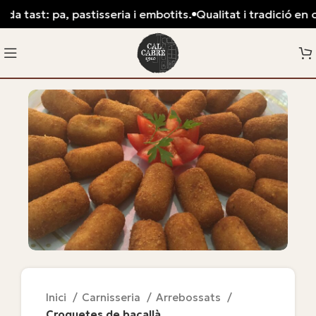
a tast: pa, pastisseria i embotits.
Qualitat i tradició en ca
Inici
Carnisseria
Arrebossats
Croquetes de bacallà