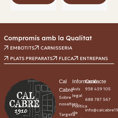
Compromís amb la Qualitat
EMBOTITS
CARNISSERIA
PLATS PREPARATS
FLECA
ENTREPANS
Cal
Informació
Contacte
Avís
938 459 105
Cabré
legal
Sobre
688 787 567
nosaltres
Política
info@calcabre1
de
Targeta