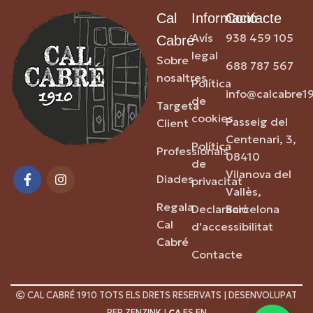
Cal
Informació
Contacte
Avís
938 459 105
Cabré
legal
Sobre
688 787 567
nosaltres
Política
info@calcabre1
de
Targeta
cookies
Passeig del
Client
Centenari, 3,
Política
Professionals
08410
de
Vilanova del
Diades
privacitat
Vallès,
Regala
Declaració
Barcelona
Cal
d'accessibilitat
Cabré
Contacte
CAL CABRÉ 1910 TOTS ELS DRETS RESERVATS | DESENVOLUPAT