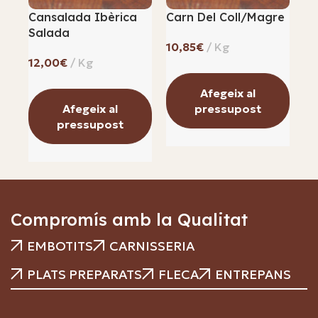
Cansalada Ibèrica
Carn Del Coll/magre
Ga
Salada
€
€
Afegeix al
Afegeix al
pressupost
pressupost
Compromís amb la Qualitat
EMBOTITS
CARNISSERIA
PLATS PREPARATS
FLECA
ENTREPANS