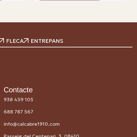
FLECA
ENTREPANS
Contacte
938 459 105
688 787 567
info@calcabre1910.com
Passeig del Centenari, 3, 08410