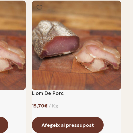
Llom De Porc
Os
€
Afegeix al pressupost