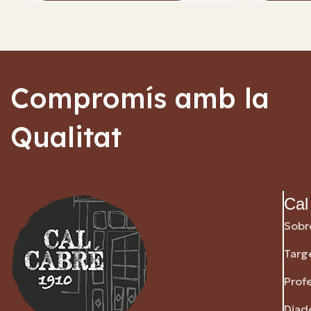
Compromís amb la
Qualitat
Cal
Sobr
Targ
Prof
Diad