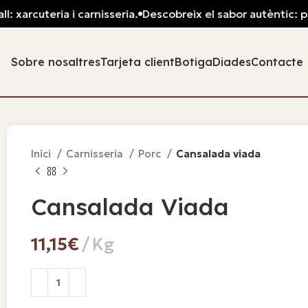
cuteria i carnisseria.
Descobreix el sabor autèntic: pa fres
Sobre nosaltres
Tarjeta client
Botiga
Diades
Contacte
Inici
Carnisseria
Porc
Cansalada viada
Cansalada Viada
€