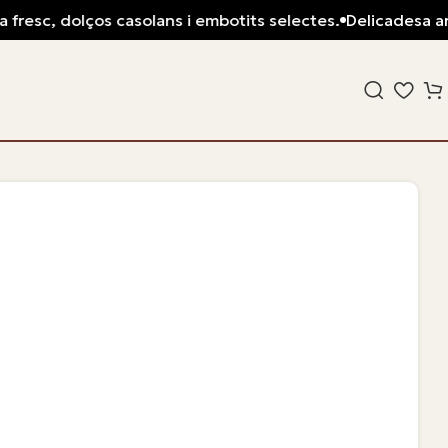
c, dolços casolans i embotits selectes.
Delicadesa artesana