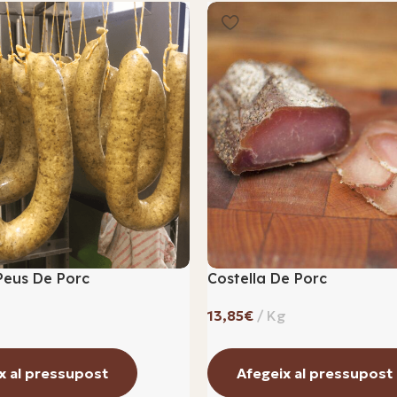
Peus De Porc
Costella De Porc
€
x al pressupost
Afegeix al pressupost