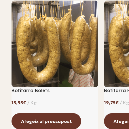
Botifarra Bolets
Botifarra 
€
€
Afegeix al pressupost
Afegei