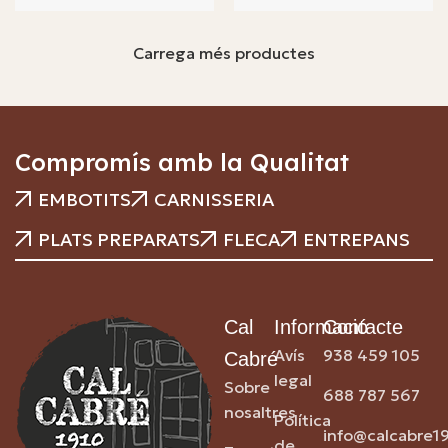
Carrega més productes
Compromís amb la Qualitat
EMBOTITS
CARNISSERIA
PLATS PREPARATS
FLECA
ENTREPANS
Cal
Informació
Contacte
Avís
938 459 105
Cabré
legal
Sobre
688 787 567
nosaltres
Política
info@calcabre1
de