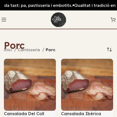
a tast: pa, pastisseria i embotits.
Qualitat i tradició en ca
Porc
Inici
Carnisseria
Porc
Cansalada Del Coll
Cansalada Ibèrica