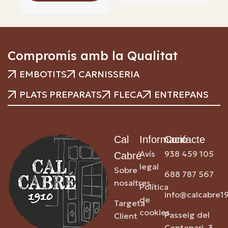
Compromís amb la Qualitat
EMBOTITS
CARNISSERIA
PLATS PREPARATS
FLECA
ENTREPANS
Cal
Informació
Contacte
Avís
938 459 105
Cabré
legal
Sobre
688 787 567
nosaltres
Política
info@calcabre1
de
Targeta
cookies
Passeig del
Client
Centenari, 3,