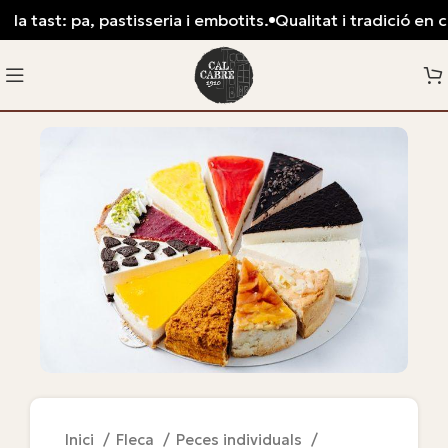
a tast: pa, pastisseria i embotits.
Qualitat i tradició en ca
Inici
Fleca
Peces individuals