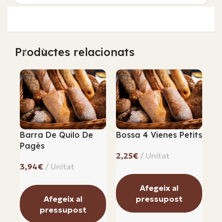
Productes relacionats
Barra De Quilo De
Bossa 4 Vienes Petits
Cr
Pagès
Xo
€
€
Afegeix al
Afegeix al
pressupost
pressupost