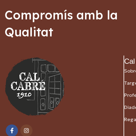
Compromís amb la
Qualitat
Cal
Sobr
Targ
Prof
Diad
Rega