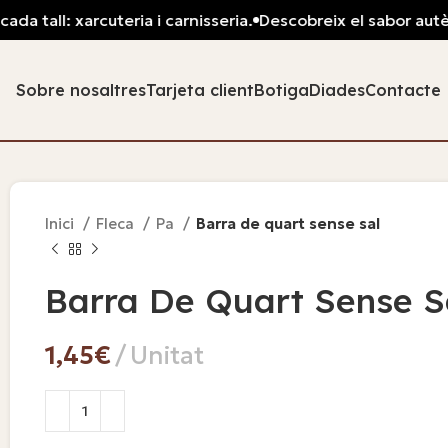
da tall: xarcuteria i carnisseria.
Descobreix el sabor autènt
Sobre nosaltres
Tarjeta client
Botiga
Diades
Contacte
Inici
Fleca
Pa
Barra de quart sense sal
Barra De Quart Sense S
€