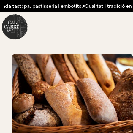
a tast: pa, pastisseria i embotits.
Qualitat i tradició en ca