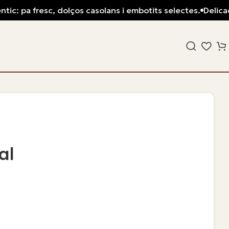
ic: pa fresc, dolços casolans i embotits selectes.
Delicade
al