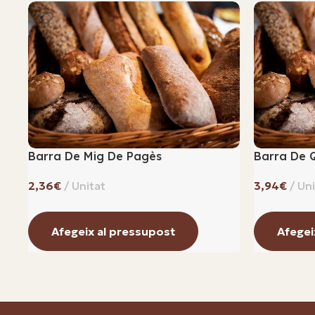
Barra De Mig De Pagès
Barra De 
€
€
Afegeix al pressupost
Afegei