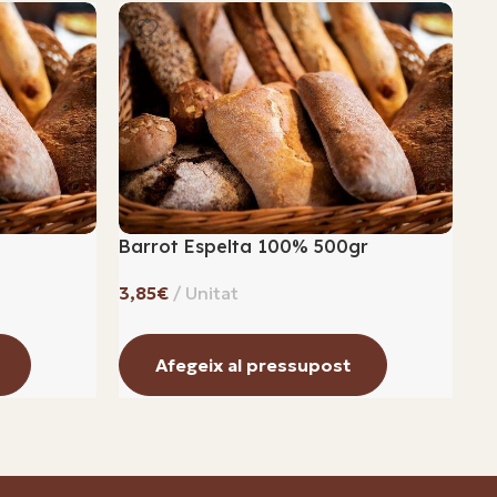
Barrot Espelta 100% 500gr
Ro
€
Afegeix al pressupost