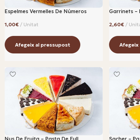
Espelmes Vermelles De Números
Garrinets – 
€
€
Afegeix al pressupost
Afegeix
Nus De Fruita – Pasta De Full,
Sacher – Pa