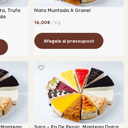
ta, Trufa
Nata Muntada A Granel
da
€
Afegeix al pressupost
, Mantega
Sara – Pa De Pessic, Mantega Dolça