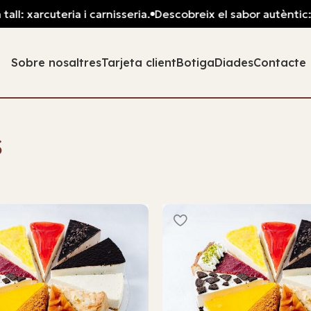
xarcuteria i carnisseria.
Descobreix el sabor autèntic: pa fr
Sobre nosaltres
Tarjeta client
Botiga
Diades
Contacte
s