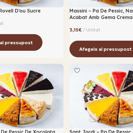
Rovell D’ou Sucre
Massini – Pa De Pessic, Na
Acabat Amb Gema Crema
€
 al pressupost
Afegeix al pressupost
 De Pessic De Xocolata,
Sant Jordi – Pa De Pessic