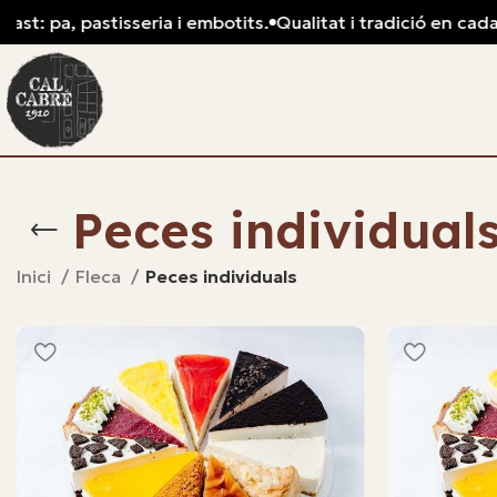
pa, pastisseria i embotits.
Qualitat i tradició en cada tall: 
Peces individual
Inici
Fleca
Peces individuals