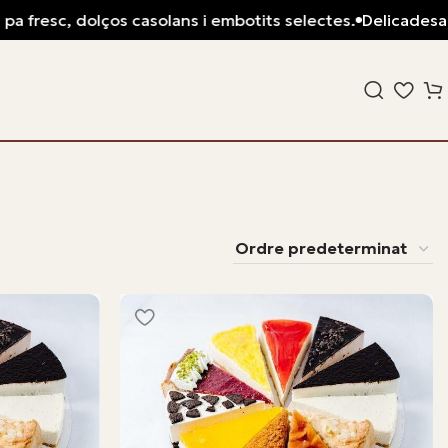
esc, dolços casolans i embotits selectes.
Delicadesa artesa