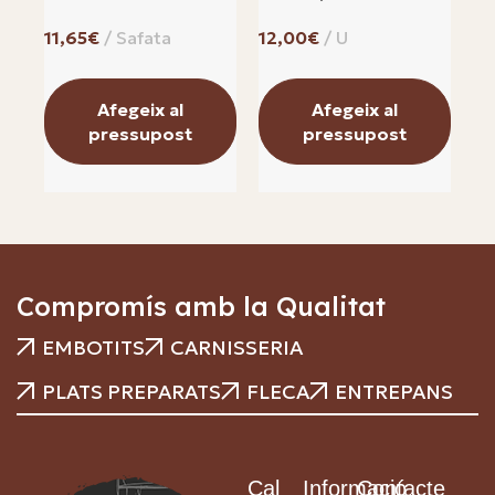
Ga
€
€
Afegeix al
Afegeix al
pressupost
pressupost
Compromís amb la Qualitat
EMBOTITS
CARNISSERIA
PLATS PREPARATS
FLECA
ENTREPANS
Cal
Informació
Contacte