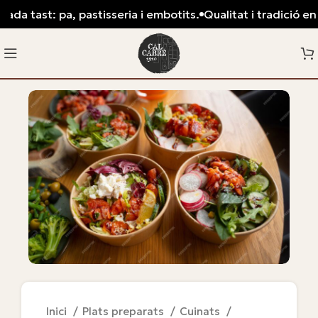
ada tast: pa, pastisseria i embotits.
Qualitat i tradició en 
Inici
Plats preparats
Cuinats