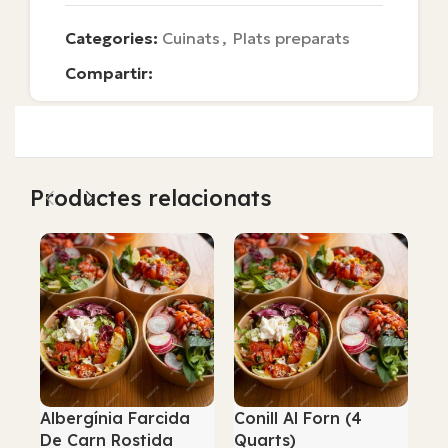
Categories:
Cuinats
,
Plats preparats
Compartir:
Productes relacionats
Albergínia Farcida
Conill Al Forn (4
Em
De Carn Rostida
Quarts)
Mo