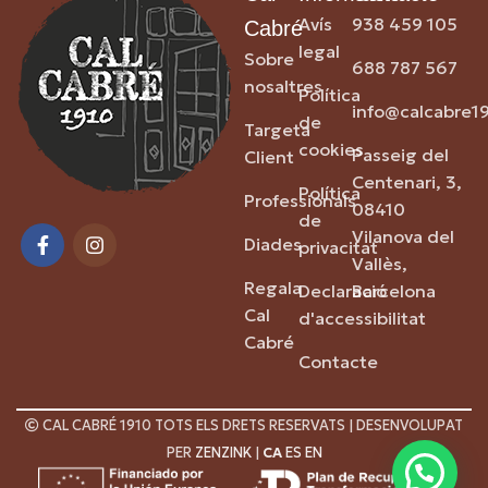
Avís
938 459 105
Cabré
legal
Sobre
688 787 567
nosaltres
Política
info@calcabre1
de
Targeta
cookies
Passeig del
Client
Centenari, 3,
Política
Professionals
08410
de
Vilanova del
Diades
privacitat
Vallès,
Regala
Declaració
Barcelona
Cal
d'accessibilitat
Cabré
Contacte
CAL CABRÉ 1910 TOTS ELS DRETS RESERVATS | DESENVOLUPAT
PER
ZENZINK
|
CA
ES
EN