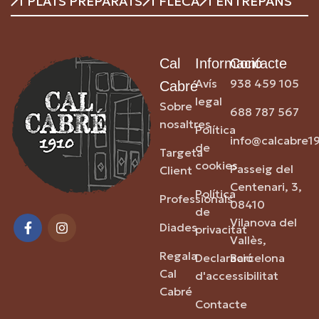
PLATS PREPARATS
FLECA
ENTREPANS
Cal
Informació
Contacte
Avís
938 459 105
Cabré
legal
Sobre
688 787 567
nosaltres
Política
info@calcabre1
de
Targeta
cookies
Passeig del
Client
Centenari, 3,
Política
Professionals
08410
de
Vilanova del
Diades
privacitat
Vallès,
Regala
Declaració
Barcelona
Cal
d'accessibilitat
Cabré
Contacte