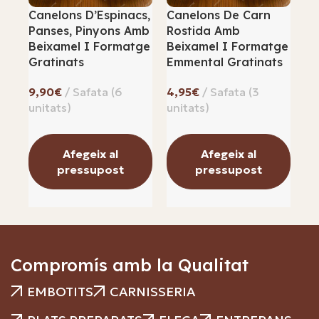
Canelons D’Espinacs,
Canelons De Carn
Ci
Panses, Pinyons Amb
Rostida Amb
Beixamel I Formatge
Beixamel I Formatge
Gratinats
Emmental Gratinats
€
€
Afegeix al
Afegeix al
pressupost
pressupost
Compromís amb la Qualitat
EMBOTITS
CARNISSERIA