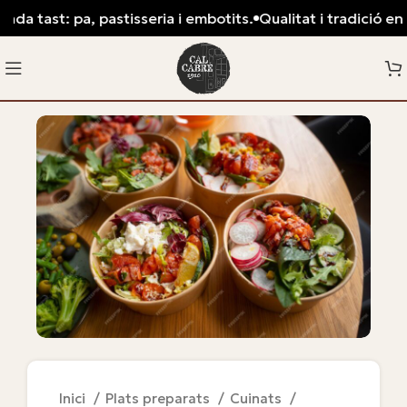
da tast: pa, pastisseria i embotits.
Qualitat i tradició en c
Inici
Plats preparats
Cuinats