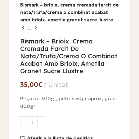
Bismark – brioix, crema cremada farcit de
nata/trufa/crema o combinat acabat
amb brioix, ametlla granet sucre llustre
Bismark – Brioix, Crema
Cremada Farcit De
Nata/trufa/crema O Combinat
Acabat Amb Brioix, Ametlla
Granet Sucre Llustre
€
Peça de 300gr, petit 450gr aprox, gran
800gr
Afegir a la llista de desitjos