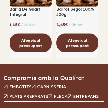
Barra De Quart
Barrot Segol 100%
Cr
Integral
500gr
Xo
€
€
Afegeix al
Afegeix al
pressupost
pressupost
Compromís amb la Qualitat
EMBOTITS
CARNISSERIA
PLATS PREPARATS
FLECA
ENTREPANS