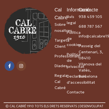
Cal
Informació
Contacte
Avís
938 459 105
Cabré
legal
Sobre
688 787 567
nosaltres
Política
info@calcabre1
de
Targeta
cookies
Passeig del
Client
Centenari, 3,
Política
Professionals
08410
de
Vilanova del
Diades
privacitat
Vallès,
Regala
Declaració
Barcelona
Cal
d'accessibilitat
Cabré
Contacte
CAL CABRÉ 1910 TOTS ELS DRETS RESERVATS | DESENVOLUPAT