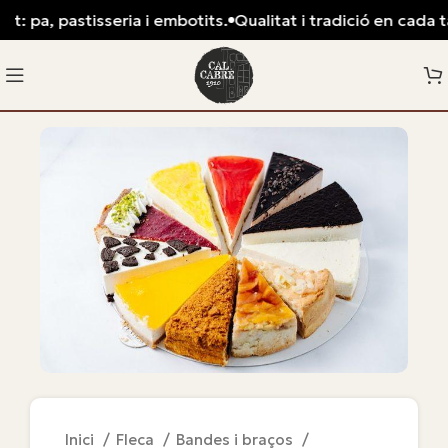
t: pa, pastisseria i embotits.
Qualitat i tradició en cada tal
Inici
Fleca
Bandes i braços