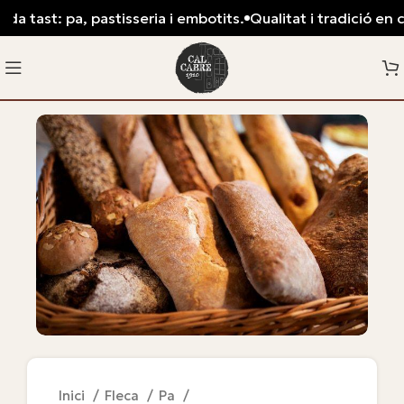
a tast: pa, pastisseria i embotits.
Qualitat i tradició en ca
Inici
Fleca
Pa