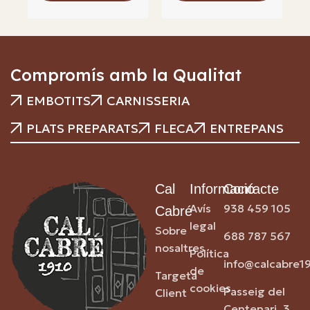
Compromís amb la Qualitat
EMBOTITS
CARNISSERIA
PLATS PREPARATS
FLECA
ENTREPANS
Cal
Informació
Contacte
Avís
938 459 105
Cabré
legal
Sobre
688 787 567
nosaltres
Política
info@calcabre1
de
Targeta
cookies
Passeig del
Client
Centenari, 3,