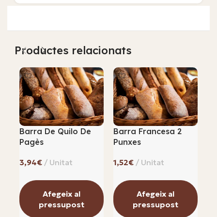
Productes relacionats
Barra De Quilo De
Barra Francesa 2
Ba
Pagès
Punxes
50
€
€
Afegeix al
Afegeix al
pressupost
pressupost