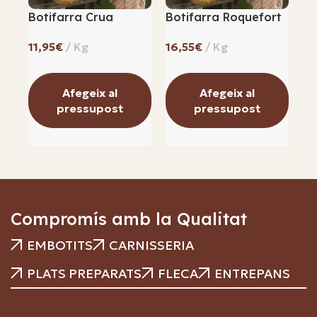
Botifarra Crua
Botifarra Roquefort
Ca
€
€
Afegeix al
Afegeix al
pressupost
pressupost
Compromís amb la Qualitat
EMBOTITS
CARNISSERIA
PLATS PREPARATS
FLECA
ENTREPANS