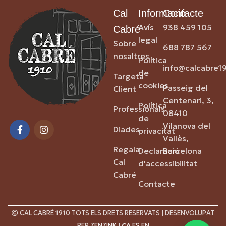
Cal
Informació
Contacte
Avís
938 459 105
Cabré
legal
Sobre
688 787 567
nosaltres
Política
info@calcabre1
de
Targeta
cookies
Passeig del
Client
Centenari, 3,
Política
Professionals
08410
de
Vilanova del
Diades
privacitat
Vallès,
Regala
Declaració
Barcelona
Cal
d'accessibilitat
Cabré
Contacte
CAL CABRÉ 1910 TOTS ELS DRETS RESERVATS | DESENVOLUPAT