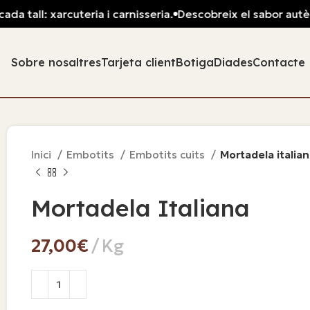
ll: xarcuteria i carnisseria.
Descobreix el sabor autèntic: p
Sobre nosaltres
Tarjeta client
Botiga
Diades
Contacte
Inici
Embotits
Embotits cuits
Mortadela italia
Mortadela Italiana
€