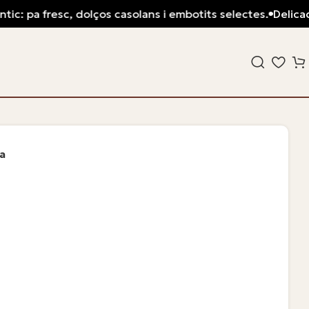
a fresc, dolços casolans i embotits selectes.
Delicadesa ar
na