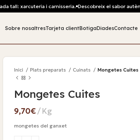
 tall: xarcuteria i carnisseria.
Descobreix el sabor autèntic
Sobre nosaltres
Tarjeta client
Botiga
Diades
Contacte
Inici
Plats preparats
Cuinats
Mongetes Cuites
Mongetes Cuites
€
mongetes del ganxet