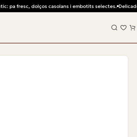
: pa fresc, dolços casolans i embotits selectes.
Delicadesa