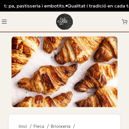
t: pa, pastisseria i embotits.
Qualitat i tradició en cada tal
Inici
Fleca
Brioixeria