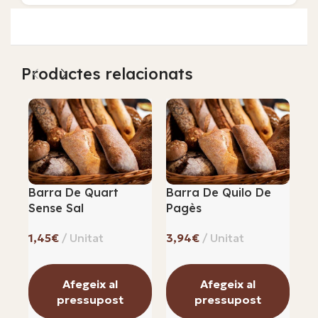
Productes relacionats
Barra De Quart
Barra De Quilo De
Ba
Sense Sal
Pagès
(s
50
€
€
Afegeix al
Afegeix al
pressupost
pressupost