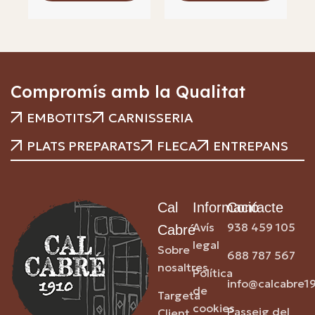
Compromís amb la Qualitat
EMBOTITS
CARNISSERIA
PLATS PREPARATS
FLECA
ENTREPANS
Cal
Informació
Contacte
Avís
938 459 105
Cabré
legal
Sobre
688 787 567
nosaltres
Política
info@calcabre1
de
Targeta
cookies
Passeig del
Client