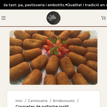
da tast: pa, pastisseria i embotits.
Qualitat i tradició en ca
Inici
Carnisseria
Arrebossats
Croquetes de pollastre rostit