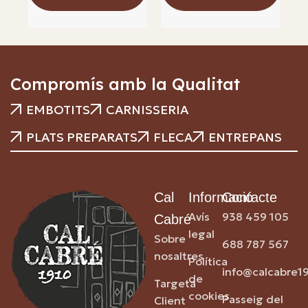
Compromís amb la Qualitat
EMBOTITS
CARNISSERIA
PLATS PREPARATS
FLECA
ENTREPANS
Cal
Informació
Contacte
Avís
938 459 105
Cabré
legal
Sobre
688 787 567
nosaltres
Política
info@calcabre1
de
Targeta
cookies
Passeig del
Client