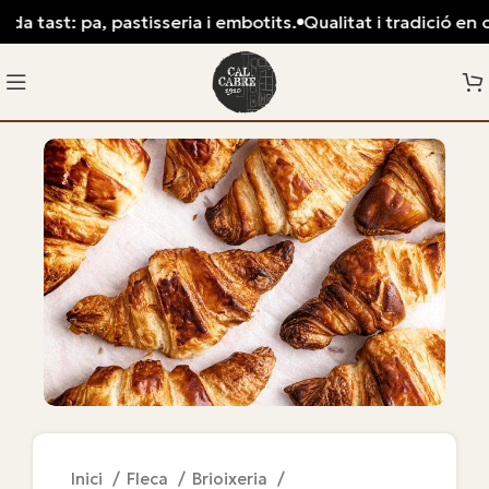
a tast: pa, pastisseria i embotits.
Qualitat i tradició en ca
Inici
Fleca
Brioixeria