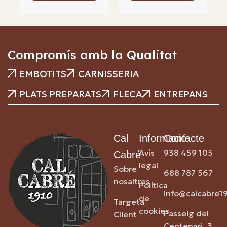
Compromís amb la Qualitat
EMBOTITS
CARNISSERIA
PLATS PREPARATS
FLECA
ENTREPANS
Cal
Informació
Contacte
Avís
938 459 105
Cabré
legal
Sobre
688 787 567
nosaltres
Política
info@calcabre1
de
Targeta
cookies
Passeig del
Client
Centenari, 3,