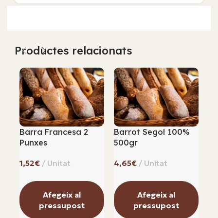
Productes relacionats
Barra Francesa 2
Barrot Segol 100%
Bo
Punxes
500gr
R
€
€
Afegeix al
Afegeix al
pressupost
pressupost