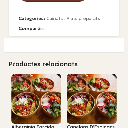
Categories:
Cuinats
,
Plats preparats
Compartir:
Productes relacionats
Albergínia Farcida
Canelons D’Espinacs,
En