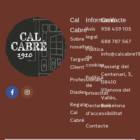
Cal
Informació
Contacte
Avís
938 459 105
Cabré
legal
Sobre
688 787 567
nosaltres
Política
info@calcabre1
de
Targeta
cookies
Passeig del
Client
Centenari, 3,
Política
Professionals
08410
de
Vilanova del
Diades
privacitat
Vallès,
Regala
Declaració
Barcelona
Cal
d'accessibilitat
Cabré
Contacte