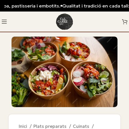
pa, pastisseria i embotits.
Qualitat i tradició en cada tall: 
Inici
Plats preparats
Cuinats