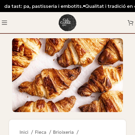
da tast: pa, pastisseria i embotits.
Qualitat i tradició en c
Inici
Fleca
Brioixeria