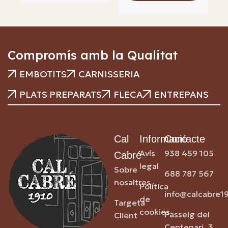
Compromís amb la Qualitat
EMBOTITS
CARNISSERIA
PLATS PREPARATS
FLECA
ENTREPANS
Cal
Informació
Contacte
Avís
938 459 105
Cabré
legal
Sobre
688 787 567
nosaltres
Política
info@calcabre1
de
Targeta
cookies
Passeig del
Client
Centenari, 3,