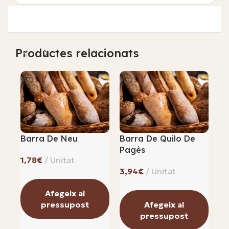
Productes relacionats
Barra De Neu
Barra De Quilo De
Bo
Pagès
R
€
€
Afegeix al
pressupost
Afegeix al
pressupost