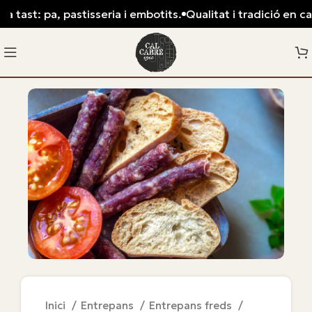
 tast: pa, pastisseria i embotits.
Qualitat i tradició en cad
Inici
Entrepans
Entrepans freds