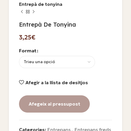
Entrepà de tonyina
Entrepà De Tonyina
€
Format
Afegir a la llista de desitjos
Afegeix al pressupost
Categories:
Entrepans
,
Entrepans freds