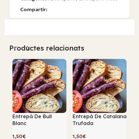
Compartir:
Productes relacionats
Entrepà De Bull
Entrepà De Catalana
En
Blanc
Trufada
Fo
€
€