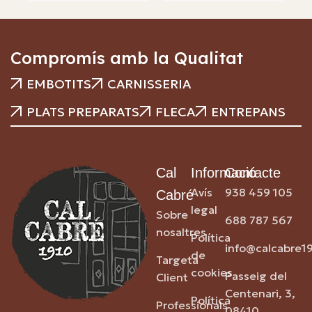
Compromís amb la Qualitat
EMBOTITS
CARNISSERIA
PLATS PREPARATS
FLECA
ENTREPANS
Cal
Informació
Contacte
Avís
938 459 105
Cabré
legal
Sobre
688 787 567
nosaltres
Política
info@calcabre1
de
Targeta
cookies
Passeig del
Client
Centenari, 3,
Política
Professionals
08410