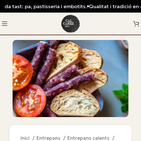
da tast: pa, pastisseria i embotits.
Qualitat i tradició en c
Inici
Entrepans
Entrepans calents