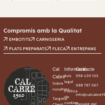
Compromís amb la Qualitat
EMBOTITS
CARNISSERIA
PLATS PREPARATS
FLECA
ENTREPANS
Cal
Informació
Contacte
Avís
938 459 105
Cabré
legal
Sobre
688 787 567
nosaltres
Política
info@calcabre1
de
Targeta
cookies
Passeig del
Client