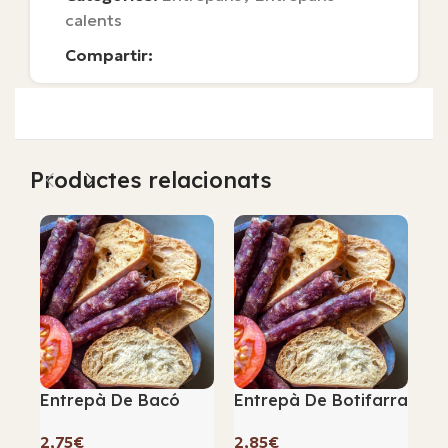
calents
Compartir:
Productes relacionats
Entrepà De Bacó
Entrepà De Botifarra
En
D’
€
€