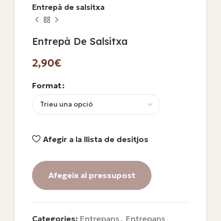
Entrepà de salsitxa
Entrepà De Salsitxa
€
Format
Afegir a la llista de desitjos
Afegeix al pressupost
Categories:
Entrepans
,
Entrepans