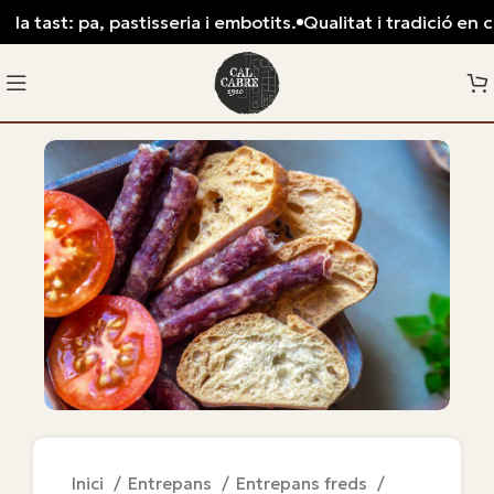
a tast: pa, pastisseria i embotits.
Qualitat i tradició en ca
Inici
Entrepans
Entrepans freds