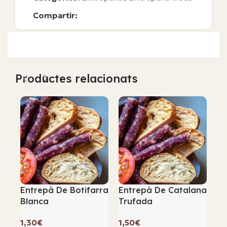
Compartir:
Productes relacionats
Entrepà De Botifarra
Entrepà De Catalana
En
Blanca
Trufada
D’
€
€