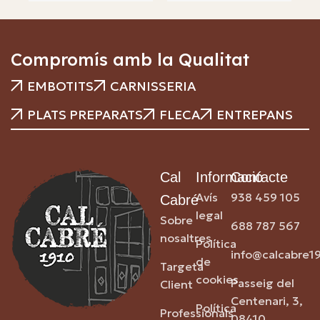
Compromís amb la Qualitat
EMBOTITS
CARNISSERIA
PLATS PREPARATS
FLECA
ENTREPANS
Cal
Informació
Contacte
Avís
938 459 105
Cabré
legal
Sobre
688 787 567
nosaltres
Política
info@calcabre1
de
Targeta
cookies
Passeig del
Client
Centenari, 3,
Política
Professionals
08410