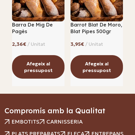
Barra De Mig De
Barrot Blat De Moro,
Bo
Pagès
Blat Pipes 500gr
R
€
€
Afegeix al
Afegeix al
pressupost
pressupost
Compromís amb la Qualitat
EMBOTITS
CARNISSERIA
PLATS PREPARATS
FLECA
ENTREPANS