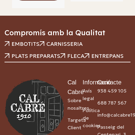
Compromís amb la Qualitat
EMBOTITS
CARNISSERIA
PLATS PREPARATS
FLECA
ENTREPANS
Cal
Informació
Contacte
Avís
938 459 105
Cabré
legal
Sobre
688 787 567
nosaltres
Política
info@calcabre1
de
Targeta
cookies
Passeig del
Client
Centenari, 3,