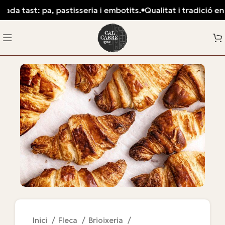
ada tast: pa, pastisseria i embotits.
Qualitat i tradició en 
Inici
Fleca
Brioixeria