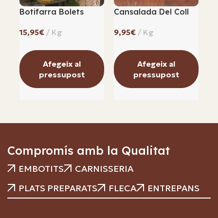
Botifarra Bolets
Cansalada Del Coll
Ca
Sa
€
€
Afegeix al
Afegeix al
pressupost
pressupost
Compromís amb la Qualitat
EMBOTITS
CARNISSERIA
PLATS PREPARATS
FLECA
ENTREPANS