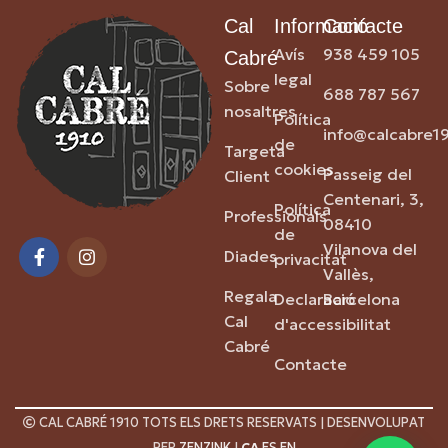
Cal
Informació
Contacte
Avís
938 459 105
Cabré
legal
Sobre
688 787 567
nosaltres
Política
info@calcabre1
de
Targeta
cookies
Passeig del
Client
Centenari, 3,
Política
Professionals
08410
de
Vilanova del
Diades
privacitat
Vallès,
Regala
Declaració
Barcelona
Cal
d'accessibilitat
Cabré
Contacte
CAL CABRÉ 1910 TOTS ELS DRETS RESERVATS | DESENVOLUPAT