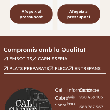
Afegeix al
Afegeix al
pressupost
pressupost
Compromís amb la Qualitat
EMBOTITS
CARNISSERIA
PLATS PREPARATS
FLECA
ENTREPANS
Cal
Informació
Contacte
Avís
938 459 105
Cabré
legal
Sobre
688 787 567