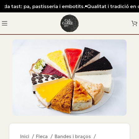
da tast: pa, pastisseria i embotits.
Qualitat i tradició en c
Inici
Fleca
Bandes i braços