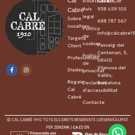
Cal
Informació
Contacte
Avís
938 459 105
Cabré
legal
Sobre
688 787 567
nosaltres
Política
info@calcabre1
de
Targeta
cookies
Passeig del
Client
Centenari, 3,
Política
Professionals
08410
de
Vilanova del
Diades
privacitat
Vallès,
Regala
Declaració
Barcelona
Cal
d'accessibilitat
Cabré
Contacte
CAL CABRÉ 1910 TOTS ELS DRETS RESERVATS | DESENVOLUPAT
PER
ZENZINK
|
CA
ES
EN