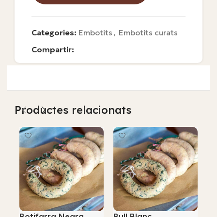
Categories:
Embotits
,
Embotits curats
Compartir:
Productes relacionats
Botifarra Negra
Bull Blanc
Ca