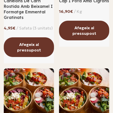
Canelons De Carn
Cap I Pota Amb Cigrons
Rostida Amb Beixamel I
€
Formatge Emmental
Gratinats
Afegeix al
€
pressupost
Afegeix al
pressupost