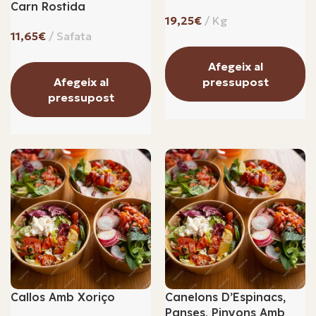
Carn Rostida
€
€
Afegeix al
Afegeix al
pressupost
pressupost
Callos Amb Xoriço
Canelons D’Espinacs,
Panses, Pinyons Amb