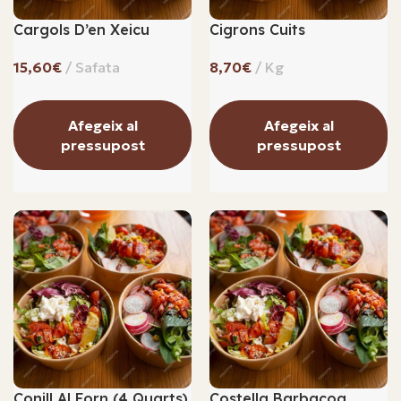
Cargols D’en Xeicu
Cigrons Cuits
€
€
Afegeix al
Afegeix al
pressupost
pressupost
Conill Al Forn (4 Quarts)
Costella Barbacoa