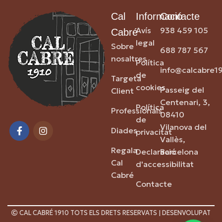
Cal
Informació
Contacte
Avís
938 459 105
Cabré
legal
Sobre
688 787 567
nosaltres
Política
info@calcabre1
de
Targeta
cookies
Passeig del
Client
Centenari, 3,
Política
Professionals
08410
de
Vilanova del
Diades
privacitat
Vallès,
Regala
Declaració
Barcelona
Cal
d'accessibilitat
Cabré
Contacte
CAL CABRÉ 1910 TOTS ELS DRETS RESERVATS | DESENVOLUPAT